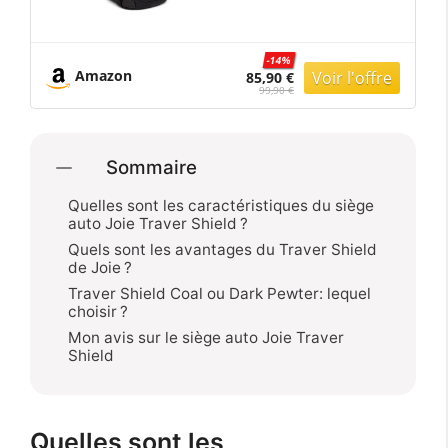
Auto Enfant 100 à 150
Cm - Réglable 10
Positions - Léger et
Compact - Housse
-14%
Amazon
85,90 €
Lavable - Porte-
99,90 €
Gobelets - Dès 3.5 à 12
Ans (Shale)
Sommaire
Quelles sont les caractéristiques du siège
auto Joie Traver Shield ?
Quels sont les avantages du Traver Shield
de Joie ?
Traver Shield Coal ou Dark Pewter: lequel
choisir ?
Mon avis sur le siège auto Joie Traver
Shield
Quelles sont les