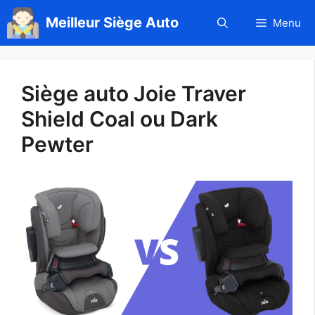
Aller
Meilleur Siège Auto
Menu
au
contenu
Siège auto Joie Traver
Shield Coal ou Dark
Pewter