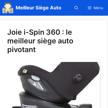
Aller
Meilleur Siège Auto
Menu
au
contenu
Joie i-Spin 360 : le
meilleur siège auto
pivotant